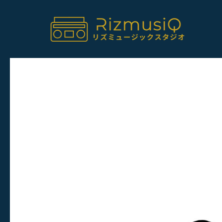
内
容
を
ス
キ
ッ
プ