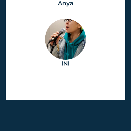
Anya
INI