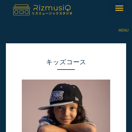
内
容
を
ス
キ
MENU
ッ
プ
キッズコース