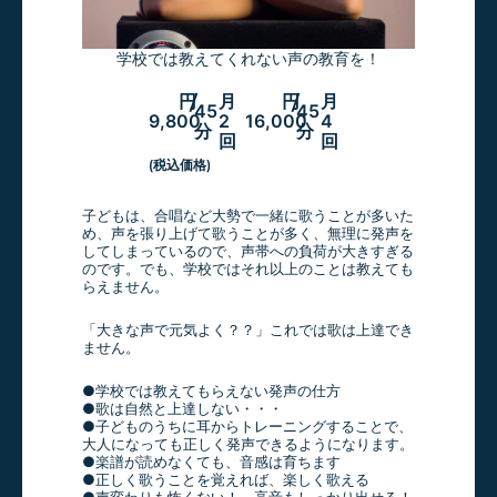
学校では教えてくれない声の教育を！
月
月
円
/
円
/
45
45
9,800
2
16,000
4
分
分
回
回
(税込価格)
子どもは、合唱など大勢で一緒に歌うことが多いた
め、声を張り上げて歌うことが多く、無理に発声を
してしまっているので、声帯への負荷が大きすぎる
のです。でも、学校ではそれ以上のことは教えても
らえません。
「大きな声で元気よく？？」これでは歌は上達でき
ません。
●学校では教えてもらえない発声の仕方
●歌は自然と上達しない・・・
●子どものうちに耳からトレーニングすることで、
大人になっても正しく発声できるようになります。
●楽譜が読めなくても、音感は育ちます
●正しく歌うことを覚えれば、楽しく歌える
●声変わりも怖くない！ 高音もしっかり出せる！