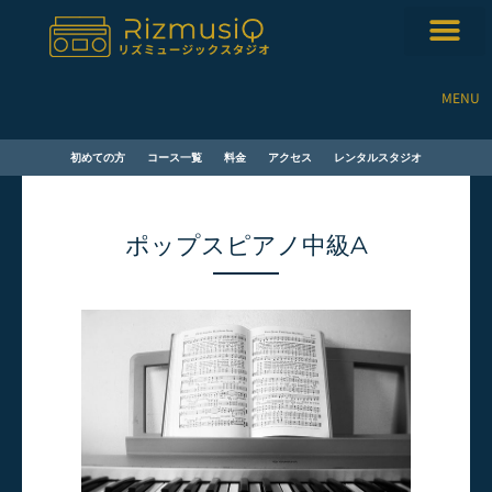
内
容
を
ス
MENU
キ
ッ
プ
初めての方
コース一覧
料金
アクセス
レンタルスタジオ
ポップスピアノ中級A