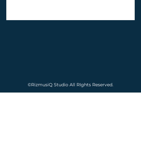
国分寺スタジオ
©RizmusiQ Studio All RIghts Reserved.